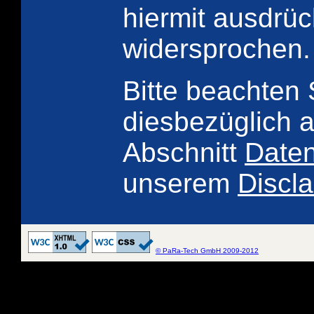
hiermit ausdrüc
widersprochen.
Bitte beachten 
diesbezüglich 
Abschnitt
Date
unserem
Discl
© PaRa-Tech GmbH 2009-2012