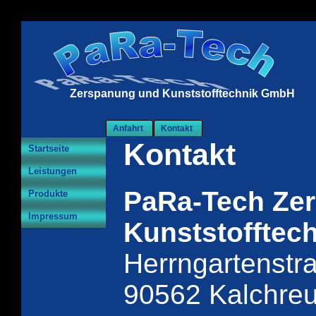
Zerspanung und Kunststofftechnik GmbH
Anfahrt
Kontakt
Kontakt
Startseite
Leistungen
PaRa-Tech Ze
Produkte
Impressum
Kunststofftec
Herrngartenstr
90562 Kalchreu